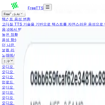
Free
TTS
FreeTTS AI
텍스트 음성 변환
고품질 TTS 기술을 기반으로 텍스트를 자연스러운 음성으로
음성에서 텍스트로
높은 정확도로 음성을 텍스트로 변환하세요.
음성 향상기
더 나은 오디오 품질로 MP3, OGG 및 WAV 향상
보컬 리무버
노래에서 보컬을 제거하고 온라인 노래방 트랙 만들기
도구
오디오 커터
오디오 파일 자르기 및 선택한 부분 추출
오디오 조이너
업로드 없이 여러 오디오 파일 결합 및 병합하기
오디오 변환기
오디오 파일을 다른 오디오 포맷으로 즉시 일괄 변환하기
오디오 압축기
오디오 파일 일괄 압축 및 크기 줄이기