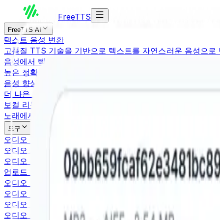
Free
TTS
FreeTTS AI
텍스트 음성 변환
고품질 TTS 기술을 기반으로 텍스트를 자연스러운 음성으로
음성에서 텍스트로
높은 정확도로 음성을 텍스트로 변환하세요.
음성 향상기
더 나은 오디오 품질로 MP3, OGG 및 WAV 향상
보컬 리무버
노래에서 보컬을 제거하고 온라인 노래방 트랙 만들기
도구
오디오 커터
오디오 파일 자르기 및 선택한 부분 추출
오디오 조이너
업로드 없이 여러 오디오 파일 결합 및 병합하기
오디오 변환기
오디오 파일을 다른 오디오 포맷으로 즉시 일괄 변환하기
오디오 압축기
오디오 파일 일괄 압축 및 크기 줄이기