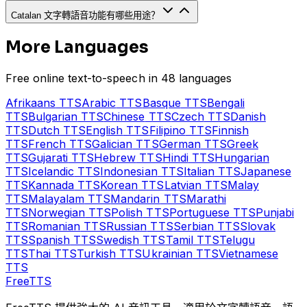
Catalan 文字轉語音功能有哪些用途？
More Languages
Free online text-to-speech in 48 languages
Afrikaans
TTS
Arabic
TTS
Basque
TTS
Bengali
TTS
Bulgarian
TTS
Chinese
TTS
Czech
TTS
Danish
TTS
Dutch
TTS
English
TTS
Filipino
TTS
Finnish
TTS
French
TTS
Galician
TTS
German
TTS
Greek
TTS
Gujarati
TTS
Hebrew
TTS
Hindi
TTS
Hungarian
TTS
Icelandic
TTS
Indonesian
TTS
Italian
TTS
Japanese
TTS
Kannada
TTS
Korean
TTS
Latvian
TTS
Malay
TTS
Malayalam
TTS
Mandarin
TTS
Marathi
TTS
Norwegian
TTS
Polish
TTS
Portuguese
TTS
Punjabi
TTS
Romanian
TTS
Russian
TTS
Serbian
TTS
Slovak
TTS
Spanish
TTS
Swedish
TTS
Tamil
TTS
Telugu
TTS
Thai
TTS
Turkish
TTS
Ukrainian
TTS
Vietnamese
TTS
Free
TTS