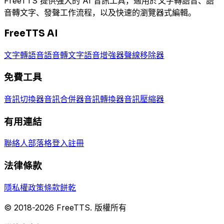
FreeTTS 提供強大的 AI 音訊工具，適用於文字轉語音、語
音轉文字、發聲工作流程，以及快速的瀏覽器式編輯。
FreeTTS AI
文字轉語音
語音轉文字
語音增強器
聲線移除器
免費工具
音訊切換器
音訊合併器
音訊轉換器
音訊壓縮器
有用連結
聯絡人
部落格
登入
註冊
法律條款
隱私權政策
條款
餅乾
© 2018-
2026
FreeTTS.
版權所有