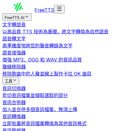
Free
TTS
FreeTTS AI
文字轉語音
以高品質 TTS 技術為基礎，將文字轉換為自然語音
語音轉文字
高準確度地將您的聲音轉錄為文字
語音增強器
增強 MP3、OGG 和 WAV 的音訊品質
聲線移除器
移除歌曲中的人聲並線上製作卡拉 OK 曲目
工具
音訊切換器
剪切音訊檔案並擷取選取的部分
音訊合併器
加入並合併多個音訊檔案，無須上傳
音訊轉換器
立即批量將音訊檔案轉換為其他音訊格式
音訊壓縮器