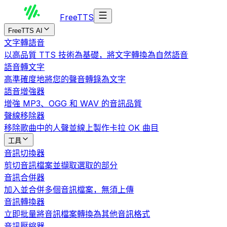
Free
TTS
FreeTTS AI
文字轉語音
以高品質 TTS 技術為基礎，將文字轉換為自然語音
語音轉文字
高準確度地將您的聲音轉錄為文字
語音增強器
增強 MP3、OGG 和 WAV 的音訊品質
聲線移除器
移除歌曲中的人聲並線上製作卡拉 OK 曲目
工具
音訊切換器
剪切音訊檔案並擷取選取的部分
音訊合併器
加入並合併多個音訊檔案，無須上傳
音訊轉換器
立即批量將音訊檔案轉換為其他音訊格式
音訊壓縮器