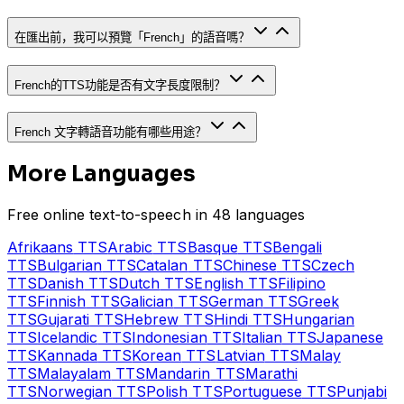
在匯出前，我可以預覽「French」的語音嗎？
French的TTS功能是否有文字長度限制？
French 文字轉語音功能有哪些用途？
More Languages
Free online text-to-speech in 48 languages
Afrikaans
TTS
Arabic
TTS
Basque
TTS
Bengali
TTS
Bulgarian
TTS
Catalan
TTS
Chinese
TTS
Czech
TTS
Danish
TTS
Dutch
TTS
English
TTS
Filipino
TTS
Finnish
TTS
Galician
TTS
German
TTS
Greek
TTS
Gujarati
TTS
Hebrew
TTS
Hindi
TTS
Hungarian
TTS
Icelandic
TTS
Indonesian
TTS
Italian
TTS
Japanese
TTS
Kannada
TTS
Korean
TTS
Latvian
TTS
Malay
TTS
Malayalam
TTS
Mandarin
TTS
Marathi
TTS
Norwegian
TTS
Polish
TTS
Portuguese
TTS
Punjabi