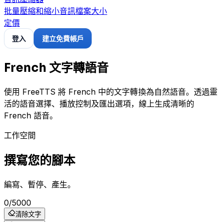
批量壓縮和縮小音訊檔案大小
定價
登入
建立免費帳戶
French 文字轉語音
使用 FreeTTS 將 French 中的文字轉換為自然語音。透過靈
活的語音選擇、播放控制及匯出選項，線上生成清晰的
French 語音。
工作空間
撰寫您的腳本
編寫、暫停、產生。
0
/
5000
清除文字