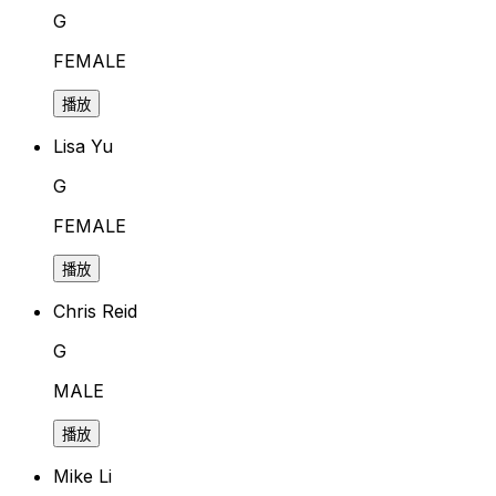
G
FEMALE
播放
Lisa Yu
G
FEMALE
播放
Chris Reid
G
MALE
播放
Mike Li