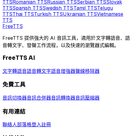
TTS
Romanian
TTS
Russian
TTS
Serbian
TTS
Slovak
TTS
Spanish
TTS
Swedish
TTS
Tamil
TTS
Telugu
TTS
Thai
TTS
Turkish
TTS
Ukrainian
TTS
Vietnamese
TTS
Free
TTS
FreeTTS 提供強大的 AI 音訊工具，適用於文字轉語音、語
音轉文字、發聲工作流程，以及快速的瀏覽器式編輯。
FreeTTS AI
文字轉語音
語音轉文字
語音增強器
聲線移除器
免費工具
音訊切換器
音訊合併器
音訊轉換器
音訊壓縮器
有用連結
聯絡人
部落格
登入
註冊