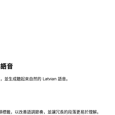
為語音
並生成聽起來自然的 Latvian 語音。
入停頓標籤，以改善語調節奏，並讓冗長的段落更易於理解。