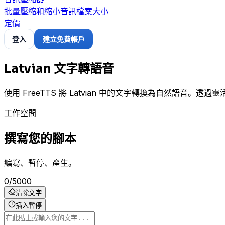
批量壓縮和縮小音訊檔案大小
定價
登入
建立免費帳戶
Latvian 文字轉語音
使用 FreeTTS 將 Latvian 中的文字轉換為自然語音。透
工作空間
撰寫您的腳本
編寫、暫停、產生。
0
/
5000
清除文字
插入暫停