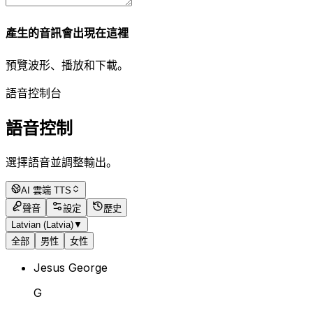
產生的音訊會出現在這裡
預覽波形、播放和下載。
語音控制台
語音控制
選擇語音並調整輸出。
AI 雲端 TTS
聲音
設定
歷史
Latvian (Latvia)
▼
全部
男性
女性
Jesus George
G