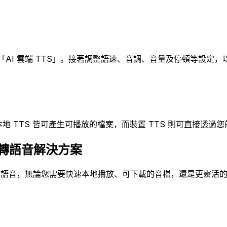
「AI 雲端 TTS」。接著調整語速、音調、音量及停頓等設定，以塑
I 本地 TTS 皆可產生可播放的檔案，而裝置 TTS 則可直接透
的文字轉語音解決方案
的文字轉為語音，無論您需要快速本地播放、可下載的音檔，還是更靈活