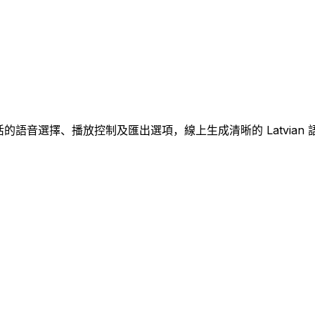
過靈活的語音選擇、播放控制及匯出選項，線上生成清晰的 Latvian 