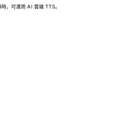
時，可選用 AI 雲端 TTS。
。