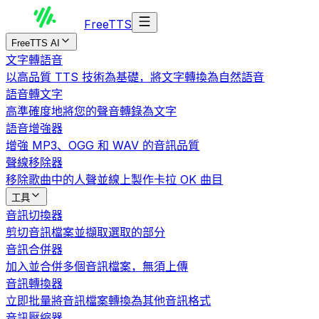
Free
TTS
FreeTTS AI
文字轉語音
以高品質 TTS 技術為基礎，將文字轉換為自然語音
語音轉文字
高準確度地將您的聲音轉錄為文字
語音增強器
增強 MP3、OGG 和 WAV 的音訊品質
聲線移除器
移除歌曲中的人聲並線上製作卡拉 OK 曲目
工具
音訊切換器
剪切音訊檔案並擷取選取的部分
音訊合併器
加入並合併多個音訊檔案，無須上傳
音訊轉換器
立即批量將音訊檔案轉換為其他音訊格式
音訊壓縮器