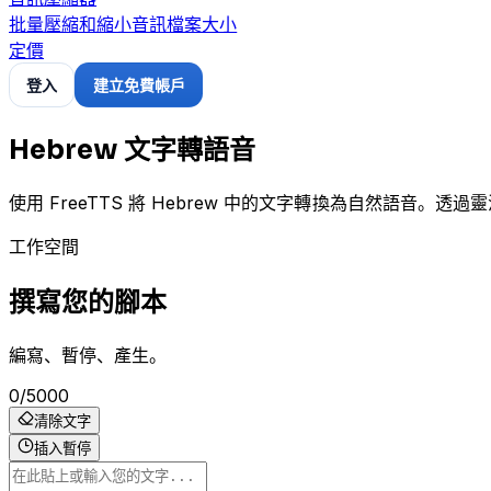
批量壓縮和縮小音訊檔案大小
定價
登入
建立免費帳戶
Hebrew 文字轉語音
使用 FreeTTS 將 Hebrew 中的文字轉換為自然語音。
工作空間
撰寫您的腳本
編寫、暫停、產生。
0
/
5000
清除文字
插入暫停