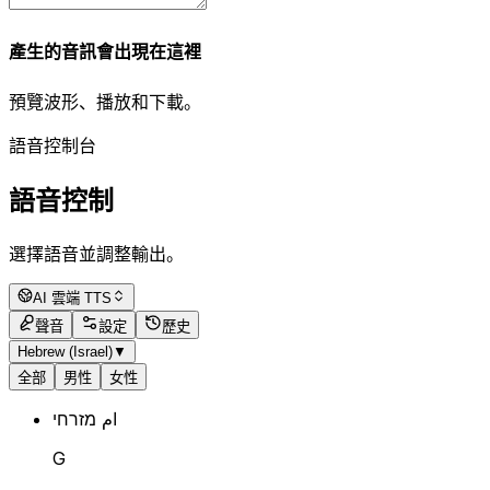
產生的音訊會出現在這裡
預覽波形、播放和下載。
語音控制台
語音控制
選擇語音並調整輸出。
AI 雲端 TTS
聲音
設定
歷史
Hebrew (Israel)
▼
全部
男性
女性
ام מזרחי
G