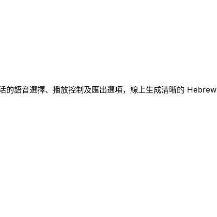
透過靈活的語音選擇、播放控制及匯出選項，線上生成清晰的 Hebrew