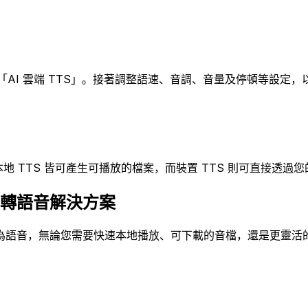
「AI 雲端 TTS」。接著調整語速、音調、音量及停頓等設定，以
I 本地 TTS 皆可產生可播放的檔案，而裝置 TTS 則可直接透
的文字轉語音解決方案
的文字轉為語音，無論您需要快速本地播放、可下載的音檔，還是更靈