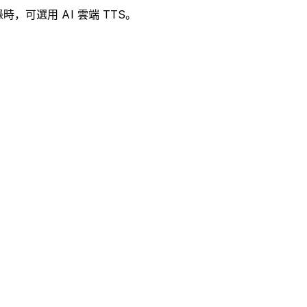
時，可選用 AI 雲端 TTS。
。