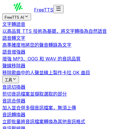
Free
TTS
FreeTTS AI
文字轉語音
以高品質 TTS 技術為基礎，將文字轉換為自然語音
語音轉文字
高準確度地將您的聲音轉錄為文字
語音增強器
增強 MP3、OGG 和 WAV 的音訊品質
聲線移除器
移除歌曲中的人聲並線上製作卡拉 OK 曲目
工具
音訊切換器
剪切音訊檔案並擷取選取的部分
音訊合併器
加入並合併多個音訊檔案，無須上傳
音訊轉換器
立即批量將音訊檔案轉換為其他音訊格式
音訊壓縮器