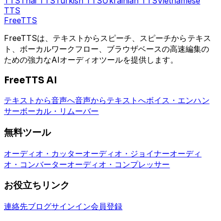
TTS
Thai
TTS
Turkish
TTS
Ukrainian
TTS
Vietnamese
TTS
Free
TTS
FreeTTSは、テキストからスピーチ、スピーチからテキス
ト、ボーカルワークフロー、ブラウザベースの高速編集の
ための強力なAIオーディオツールを提供します。
FreeTTS AI
テキストから音声へ
音声からテキストへ
ボイス・エンハン
サー
ボーカル・リムーバー
無料ツール
オーディオ・カッター
オーディオ・ジョイナー
オーディ
オ・コンバーター
オーディオ・コンプレッサー
お役立ちリンク
連絡先
ブログ
サインイン
会員登録