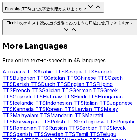
FinnishのTTSには文字数制限がありますか？
Finnishのテキスト読み上げ機能はどのような用途に使用できますか？
More Languages
Free online text-to-speech in 48 languages
Afrikaans
TTS
Arabic
TTS
Basque
TTS
Bengali
TTS
Bulgarian
TTS
Catalan
TTS
Chinese
TTS
Czech
TTS
Danish
TTS
Dutch
TTS
English
TTS
Filipino
TTS
French
TTS
Galician
TTS
German
TTS
Greek
TTS
Gujarati
TTS
Hebrew
TTS
Hindi
TTS
Hungarian
TTS
Icelandic
TTS
Indonesian
TTS
Italian
TTS
Japanese
TTS
Kannada
TTS
Korean
TTS
Latvian
TTS
Malay
TTS
Malayalam
TTS
Mandarin
TTS
Marathi
TTS
Norwegian
TTS
Polish
TTS
Portuguese
TTS
Punjabi
TTS
Romanian
TTS
Russian
TTS
Serbian
TTS
Slovak
TTS
Spanish
TTS
Swedish
TTS
Tamil
TTS
Telugu