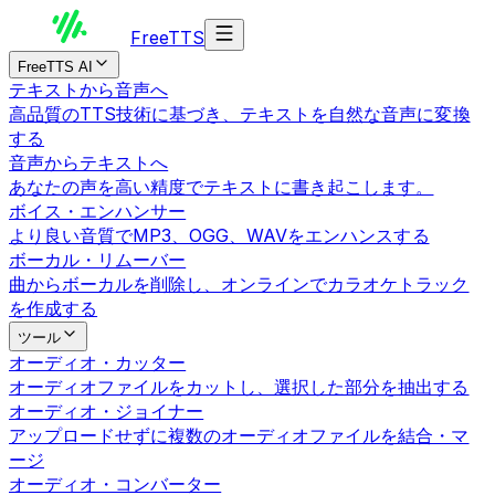
Free
TTS
FreeTTS AI
テキストから音声へ
高品質のTTS技術に基づき、テキストを自然な音声に変換
する
音声からテキストへ
あなたの声を高い精度でテキストに書き起こします。
ボイス・エンハンサー
より良い音質でMP3、OGG、WAVをエンハンスする
ボーカル・リムーバー
曲からボーカルを削除し、オンラインでカラオケトラック
を作成する
ツール
オーディオ・カッター
オーディオファイルをカットし、選択した部分を抽出する
オーディオ・ジョイナー
アップロードせずに複数のオーディオファイルを結合・マ
ージ
オーディオ・コンバーター