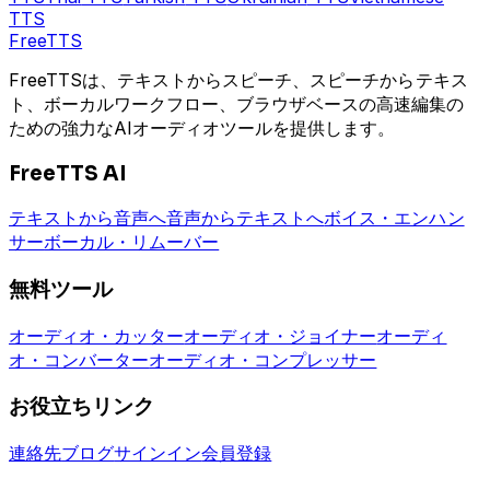
TTS
Free
TTS
FreeTTSは、テキストからスピーチ、スピーチからテキス
ト、ボーカルワークフロー、ブラウザベースの高速編集の
ための強力なAIオーディオツールを提供します。
FreeTTS AI
テキストから音声へ
音声からテキストへ
ボイス・エンハン
サー
ボーカル・リムーバー
無料ツール
オーディオ・カッター
オーディオ・ジョイナー
オーディ
オ・コンバーター
オーディオ・コンプレッサー
お役立ちリンク
連絡先
ブログ
サインイン
会員登録