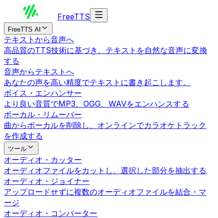
Free
TTS
FreeTTS AI
テキストから音声へ
高品質のTTS技術に基づき、テキストを自然な音声に変換
する
音声からテキストへ
あなたの声を高い精度でテキストに書き起こします。
ボイス・エンハンサー
より良い音質でMP3、OGG、WAVをエンハンスする
ボーカル・リムーバー
曲からボーカルを削除し、オンラインでカラオケトラック
を作成する
ツール
オーディオ・カッター
オーディオファイルをカットし、選択した部分を抽出する
オーディオ・ジョイナー
アップロードせずに複数のオーディオファイルを結合・マ
ージ
オーディオ・コンバーター