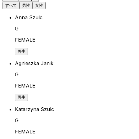
すべて
男性
女性
Anna Szulc
G
FEMALE
再生
Agnieszka Janik
G
FEMALE
再生
Katarzyna Szulc
G
FEMALE