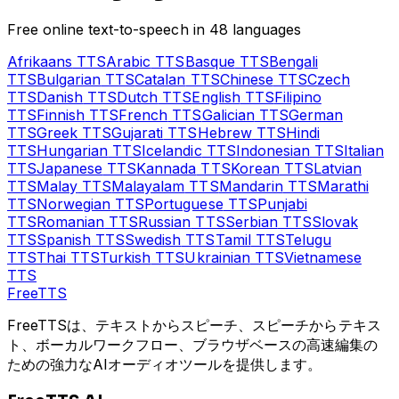
Free online text-to-speech in 48 languages
Afrikaans
TTS
Arabic
TTS
Basque
TTS
Bengali
TTS
Bulgarian
TTS
Catalan
TTS
Chinese
TTS
Czech
TTS
Danish
TTS
Dutch
TTS
English
TTS
Filipino
TTS
Finnish
TTS
French
TTS
Galician
TTS
German
TTS
Greek
TTS
Gujarati
TTS
Hebrew
TTS
Hindi
TTS
Hungarian
TTS
Icelandic
TTS
Indonesian
TTS
Italian
TTS
Japanese
TTS
Kannada
TTS
Korean
TTS
Latvian
TTS
Malay
TTS
Malayalam
TTS
Mandarin
TTS
Marathi
TTS
Norwegian
TTS
Portuguese
TTS
Punjabi
TTS
Romanian
TTS
Russian
TTS
Serbian
TTS
Slovak
TTS
Spanish
TTS
Swedish
TTS
Tamil
TTS
Telugu
TTS
Thai
TTS
Turkish
TTS
Ukrainian
TTS
Vietnamese
TTS
Free
TTS
FreeTTSは、テキストからスピーチ、スピーチからテキス
ト、ボーカルワークフロー、ブラウザベースの高速編集の
ための強力なAIオーディオツールを提供します。