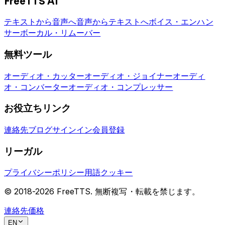
FreeTTS AI
テキストから音声へ
音声からテキストへ
ボイス・エンハン
サー
ボーカル・リムーバー
無料ツール
オーディオ・カッター
オーディオ・ジョイナー
オーディ
オ・コンバーター
オーディオ・コンプレッサー
お役立ちリンク
連絡先
ブログ
サインイン
会員登録
リーガル
プライバシーポリシー
用語
クッキー
© 2018-
2026
FreeTTS.
無断複写・転載を禁じます。
連絡先
価格
EN