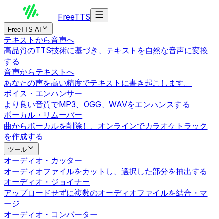
Free
TTS
FreeTTS AI
テキストから音声へ
高品質のTTS技術に基づき、テキストを自然な音声に変換
する
音声からテキストへ
あなたの声を高い精度でテキストに書き起こします。
ボイス・エンハンサー
より良い音質でMP3、OGG、WAVをエンハンスする
ボーカル・リムーバー
曲からボーカルを削除し、オンラインでカラオケトラック
を作成する
ツール
オーディオ・カッター
オーディオファイルをカットし、選択した部分を抽出する
オーディオ・ジョイナー
アップロードせずに複数のオーディオファイルを結合・マ
ージ
オーディオ・コンバーター