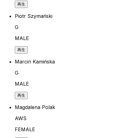
再生
Piotr Szymański
G
MALE
再生
Marcin Kamińska
G
MALE
再生
Magdalena Polak
AWS
FEMALE