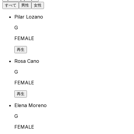
すべて
男性
女性
Pilar Lozano
G
FEMALE
再生
Rosa Cano
G
FEMALE
再生
Elena Moreno
G
FEMALE