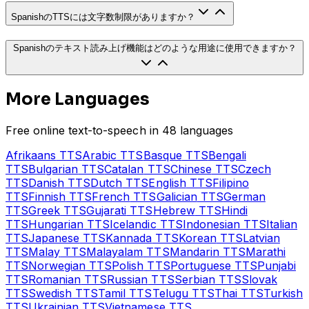
SpanishのTTSには文字数制限がありますか？
Spanishのテキスト読み上げ機能はどのような用途に使用できますか？
More Languages
Free online text-to-speech in 48 languages
Afrikaans
TTS
Arabic
TTS
Basque
TTS
Bengali
TTS
Bulgarian
TTS
Catalan
TTS
Chinese
TTS
Czech
TTS
Danish
TTS
Dutch
TTS
English
TTS
Filipino
TTS
Finnish
TTS
French
TTS
Galician
TTS
German
TTS
Greek
TTS
Gujarati
TTS
Hebrew
TTS
Hindi
TTS
Hungarian
TTS
Icelandic
TTS
Indonesian
TTS
Italian
TTS
Japanese
TTS
Kannada
TTS
Korean
TTS
Latvian
TTS
Malay
TTS
Malayalam
TTS
Mandarin
TTS
Marathi
TTS
Norwegian
TTS
Polish
TTS
Portuguese
TTS
Punjabi
TTS
Romanian
TTS
Russian
TTS
Serbian
TTS
Slovak
TTS
Swedish
TTS
Tamil
TTS
Telugu
TTS
Thai
TTS
Turkish
TTS
Ukrainian
TTS
Vietnamese
TTS