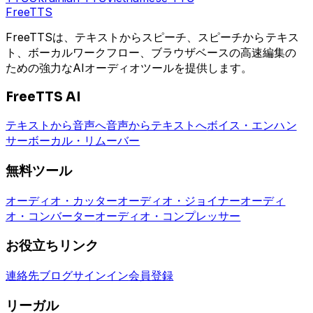
Free
TTS
FreeTTSは、テキストからスピーチ、スピーチからテキス
ト、ボーカルワークフロー、ブラウザベースの高速編集の
ための強力なAIオーディオツールを提供します。
FreeTTS AI
テキストから音声へ
音声からテキストへ
ボイス・エンハン
サー
ボーカル・リムーバー
無料ツール
オーディオ・カッター
オーディオ・ジョイナー
オーディ
オ・コンバーター
オーディオ・コンプレッサー
お役立ちリンク
連絡先
ブログ
サインイン
会員登録
リーガル