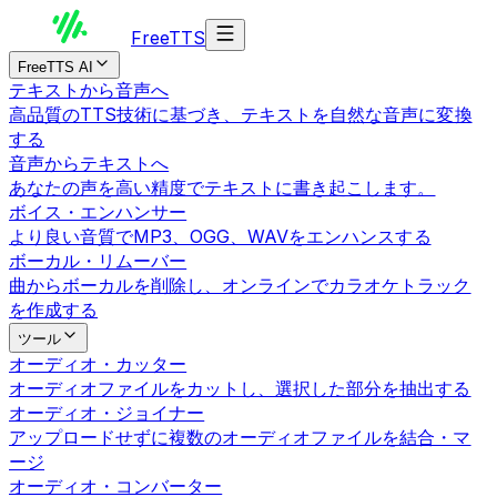
Free
TTS
FreeTTS AI
テキストから音声へ
高品質のTTS技術に基づき、テキストを自然な音声に変換
する
音声からテキストへ
あなたの声を高い精度でテキストに書き起こします。
ボイス・エンハンサー
より良い音質でMP3、OGG、WAVをエンハンスする
ボーカル・リムーバー
曲からボーカルを削除し、オンラインでカラオケトラック
を作成する
ツール
オーディオ・カッター
オーディオファイルをカットし、選択した部分を抽出する
オーディオ・ジョイナー
アップロードせずに複数のオーディオファイルを結合・マ
ージ
オーディオ・コンバーター