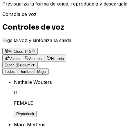
Previsualiza la forma de onda, reprodúcela y descárgala.
Consola de voz
Controles de voz
Elige la voz y sintoniza la salida.
AI Cloud TTS
Voces
Ajustes
Historia
Dutch (Belgium)
▼
Todos
Hombre
Mujer
Nathalie Wouters
G
FEMALE
Reproducir
Marc Mertens