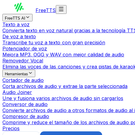
Free
TTS
FreeTTS AI
Texto a voz
Convierta texto en voz natural gracias a la tecnología TTS
De voz a texto
Transcribe tu voz a texto con gran precisión
Potenciador de voz
Mejora MP3, OGG y WAV con mejor calidad de audio
Removedor Vocal
Elimina las voces de las canciones y crea pistas de karao
Herramientas
Cortador de audio
Corta archivos de audio y extrae la parte seleccionada
Audio Joiner
Une y fusiona varios archivos de audio sin cargarlos
Conversor de audio
Convierte archivos de audio a otros formatos de audio al 
Compresor de audio
Comprime y reduce el tamaño de los archivos de audio po
Precios