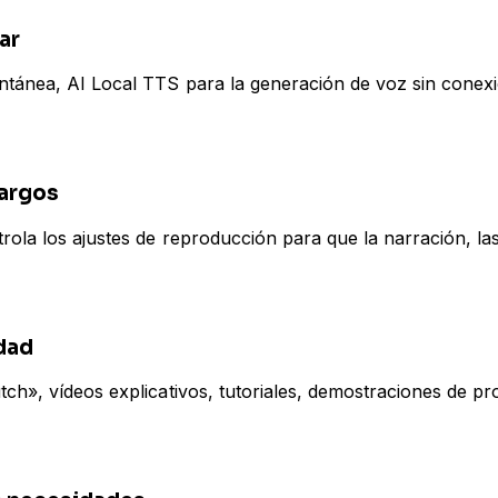
ar
antánea, AI Local TTS para la generación de voz sin cone
largos
rola los ajustes de reproducción para que la narración, la
idad
ch», vídeos explicativos, tutoriales, demostraciones de pr