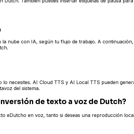
n Dutch. También puedes insertar etiquetas de pausa para m
n
 la nube con IA, según tu flujo de trabajo. A continuación,
tch.
ndo lo necesites. AI Cloud TTS y AI Local TTS pueden gene
tavoz del sistema.
onversión de texto a voz de Dutch?
xto eDutcho en voz, tanto si deseas una reproducción loca