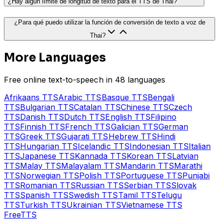
¿Hay algún límite de longitud de texto para el TTS de Thai?
¿Para qué puedo utilizar la función de conversión de texto a voz de
Thai?
More Languages
Free online text-to-speech in 48 languages
Afrikaans
TTS
Arabic
TTS
Basque
TTS
Bengali
TTS
Bulgarian
TTS
Catalan
TTS
Chinese
TTS
Czech
TTS
Danish
TTS
Dutch
TTS
English
TTS
Filipino
TTS
Finnish
TTS
French
TTS
Galician
TTS
German
TTS
Greek
TTS
Gujarati
TTS
Hebrew
TTS
Hindi
TTS
Hungarian
TTS
Icelandic
TTS
Indonesian
TTS
Italian
TTS
Japanese
TTS
Kannada
TTS
Korean
TTS
Latvian
TTS
Malay
TTS
Malayalam
TTS
Mandarin
TTS
Marathi
TTS
Norwegian
TTS
Polish
TTS
Portuguese
TTS
Punjabi
TTS
Romanian
TTS
Russian
TTS
Serbian
TTS
Slovak
TTS
Spanish
TTS
Swedish
TTS
Tamil
TTS
Telugu
TTS
Turkish
TTS
Ukrainian
TTS
Vietnamese
TTS
Free
TTS