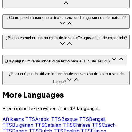
¿Cómo puedo hacer que el texto a voz de Telugu suene más natural?
¿Puedo escuchar una muestra de la voz «Telugu» antes de exportarla?
¿Hay algún límite de longitud de texto para el TTS de Telugu?
¿Para qué puedo utilizar la función de conversión de texto a voz de
Telugu?
More Languages
Free online text-to-speech in 48 languages
Afrikaans
TTS
Arabic
TTS
Basque
TTS
Bengali
TTS
Bulgarian
TTS
Catalan
TTS
Chinese
TTS
Czech
TTS
Danish
TTS
Dutch
TTS
English
TTS
Filipino