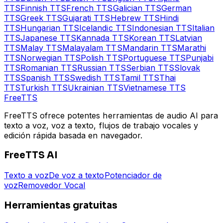
TTS
Finnish
TTS
French
TTS
Galician
TTS
German
TTS
Greek
TTS
Gujarati
TTS
Hebrew
TTS
Hindi
TTS
Hungarian
TTS
Icelandic
TTS
Indonesian
TTS
Italian
TTS
Japanese
TTS
Kannada
TTS
Korean
TTS
Latvian
TTS
Malay
TTS
Malayalam
TTS
Mandarin
TTS
Marathi
TTS
Norwegian
TTS
Polish
TTS
Portuguese
TTS
Punjabi
TTS
Romanian
TTS
Russian
TTS
Serbian
TTS
Slovak
TTS
Spanish
TTS
Swedish
TTS
Tamil
TTS
Thai
TTS
Turkish
TTS
Ukrainian
TTS
Vietnamese
TTS
Free
TTS
FreeTTS ofrece potentes herramientas de audio AI para
texto a voz, voz a texto, flujos de trabajo vocales y
edición rápida basada en navegador.
FreeTTS AI
Texto a voz
De voz a texto
Potenciador de
voz
Removedor Vocal
Herramientas gratuitas