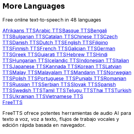
More Languages
Free online text-to-speech in 48 languages
Afrikaans
TTS
Arabic
TTS
Basque
TTS
Bengali
TTS
Bulgarian
TTS
Catalan
TTS
Chinese
TTS
Czech
TTS
Danish
TTS
Dutch
TTS
English
TTS
Filipino
TTS
Finnish
TTS
French
TTS
Galician
TTS
German
TTS
Greek
TTS
Gujarati
TTS
Hebrew
TTS
Hindi
TTS
Hungarian
TTS
Icelandic
TTS
Indonesian
TTS
Italian
TTS
Japanese
TTS
Kannada
TTS
Korean
TTS
Latvian
TTS
Malay
TTS
Malayalam
TTS
Mandarin
TTS
Norwegian
TTS
Polish
TTS
Portuguese
TTS
Punjabi
TTS
Romanian
TTS
Russian
TTS
Serbian
TTS
Slovak
TTS
Spanish
TTS
Swedish
TTS
Tamil
TTS
Telugu
TTS
Thai
TTS
Turkish
TTS
Ukrainian
TTS
Vietnamese
TTS
Free
TTS
FreeTTS ofrece potentes herramientas de audio AI para
texto a voz, voz a texto, flujos de trabajo vocales y
edición rápida basada en navegador.