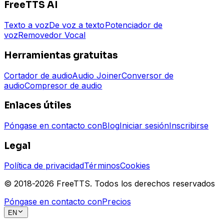
FreeTTS AI
Texto a voz
De voz a texto
Potenciador de
voz
Removedor Vocal
Herramientas gratuitas
Cortador de audio
Audio Joiner
Conversor de
audio
Compresor de audio
Enlaces útiles
Póngase en contacto con
Blog
Iniciar sesión
Inscribirse
Legal
Política de privacidad
Términos
Cookies
© 2018-
2026
FreeTTS.
Todos los derechos reservados
Póngase en contacto con
Precios
EN