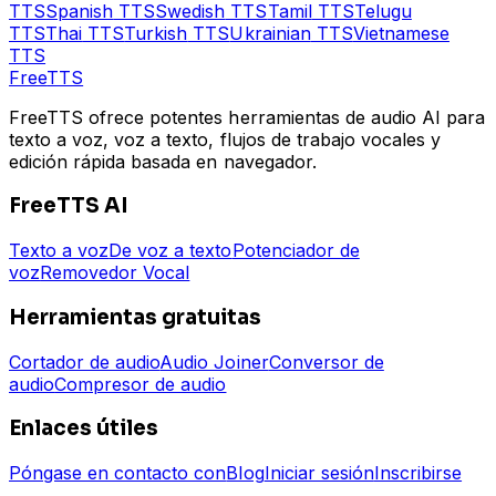
TTS
Spanish
TTS
Swedish
TTS
Tamil
TTS
Telugu
TTS
Thai
TTS
Turkish
TTS
Ukrainian
TTS
Vietnamese
TTS
Free
TTS
FreeTTS ofrece potentes herramientas de audio AI para
texto a voz, voz a texto, flujos de trabajo vocales y
edición rápida basada en navegador.
FreeTTS AI
Texto a voz
De voz a texto
Potenciador de
voz
Removedor Vocal
Herramientas gratuitas
Cortador de audio
Audio Joiner
Conversor de
audio
Compresor de audio
Enlaces útiles
Póngase en contacto con
Blog
Iniciar sesión
Inscribirse