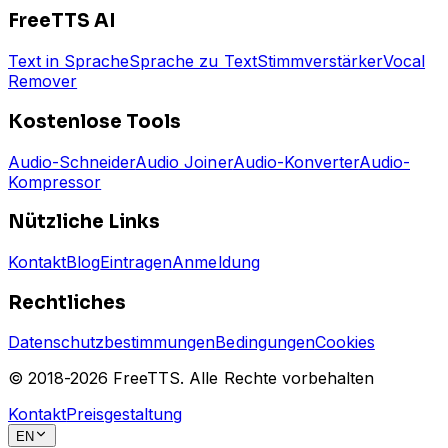
FreeTTS AI
Text in Sprache
Sprache zu Text
Stimmverstärker
Vocal
Remover
Kostenlose Tools
Audio-Schneider
Audio Joiner
Audio-Konverter
Audio-
Kompressor
Nützliche Links
Kontakt
Blog
Eintragen
Anmeldung
Rechtliches
Datenschutzbestimmungen
Bedingungen
Cookies
© 2018-
2026
FreeTTS.
Alle Rechte vorbehalten
Kontakt
Preisgestaltung
EN