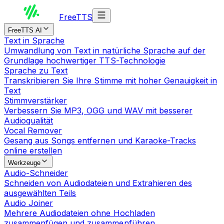
Free
TTS
FreeTTS AI
Text in Sprache
Umwandlung von Text in natürliche Sprache auf der
Grundlage hochwertiger TTS-Technologie
Sprache zu Text
Transkribieren Sie Ihre Stimme mit hoher Genauigkeit in
Text
Stimmverstärker
Verbessern Sie MP3, OGG und WAV mit besserer
Audioqualität
Vocal Remover
Gesang aus Songs entfernen und Karaoke-Tracks
online erstellen
Werkzeuge
Audio-Schneider
Schneiden von Audiodateien und Extrahieren des
ausgewählten Teils
Audio Joiner
Mehrere Audiodateien ohne Hochladen
zusammenfügen und zusammenführen