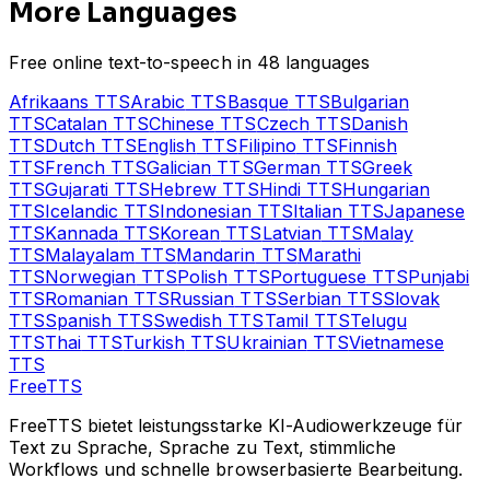
More Languages
Free online text-to-speech in 48 languages
Afrikaans
TTS
Arabic
TTS
Basque
TTS
Bulgarian
TTS
Catalan
TTS
Chinese
TTS
Czech
TTS
Danish
TTS
Dutch
TTS
English
TTS
Filipino
TTS
Finnish
TTS
French
TTS
Galician
TTS
German
TTS
Greek
TTS
Gujarati
TTS
Hebrew
TTS
Hindi
TTS
Hungarian
TTS
Icelandic
TTS
Indonesian
TTS
Italian
TTS
Japanese
TTS
Kannada
TTS
Korean
TTS
Latvian
TTS
Malay
TTS
Malayalam
TTS
Mandarin
TTS
Marathi
TTS
Norwegian
TTS
Polish
TTS
Portuguese
TTS
Punjabi
TTS
Romanian
TTS
Russian
TTS
Serbian
TTS
Slovak
TTS
Spanish
TTS
Swedish
TTS
Tamil
TTS
Telugu
TTS
Thai
TTS
Turkish
TTS
Ukrainian
TTS
Vietnamese
TTS
Free
TTS
FreeTTS bietet leistungsstarke KI-Audiowerkzeuge für
Text zu Sprache, Sprache zu Text, stimmliche
Workflows und schnelle browserbasierte Bearbeitung.