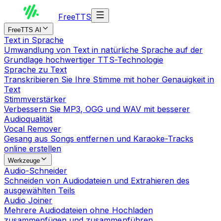
Free
TTS
FreeTTS AI
Text in Sprache
Umwandlung von Text in natürliche Sprache auf der
Grundlage hochwertiger TTS-Technologie
Sprache zu Text
Transkribieren Sie Ihre Stimme mit hoher Genauigkeit in
Text
Stimmverstärker
Verbessern Sie MP3, OGG und WAV mit besserer
Audioqualität
Vocal Remover
Gesang aus Songs entfernen und Karaoke-Tracks
online erstellen
Werkzeuge
Audio-Schneider
Schneiden von Audiodateien und Extrahieren des
ausgewählten Teils
Audio Joiner
Mehrere Audiodateien ohne Hochladen
zusammenfügen und zusammenführen