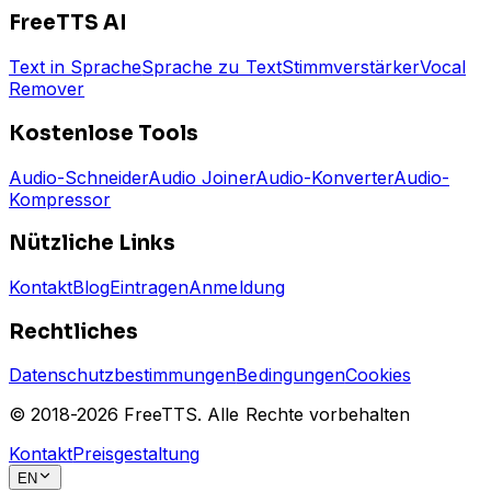
FreeTTS AI
Text in Sprache
Sprache zu Text
Stimmverstärker
Vocal
Remover
Kostenlose Tools
Audio-Schneider
Audio Joiner
Audio-Konverter
Audio-
Kompressor
Nützliche Links
Kontakt
Blog
Eintragen
Anmeldung
Rechtliches
Datenschutzbestimmungen
Bedingungen
Cookies
© 2018-
2026
FreeTTS.
Alle Rechte vorbehalten
Kontakt
Preisgestaltung
EN