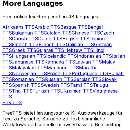
More Languages
Free online text-to-speech in 48 languages
Afrikaans
TTS
Arabic
TTS
Basque
TTS
Bengali
TTS
Bulgarian
TTS
Catalan
TTS
Chinese
TTS
Czech
TTS
Danish
TTS
Dutch
TTS
English
TTS
Filipino
TTS
Finnish
TTS
French
TTS
Galician
TTS
German
TTS
Greek
TTS
Gujarati
TTS
Hebrew
TTS
Hindi
TTS
Hungarian
TTS
Icelandic
TTS
Indonesian
TTS
Italian
TTS
Japanese
TTS
Kannada
TTS
Latvian
TTS
Malay
TTS
Malayalam
TTS
Mandarin
TTS
Marathi
TTS
Norwegian
TTS
Polish
TTS
Portuguese
TTS
Punjabi
TTS
Romanian
TTS
Russian
TTS
Serbian
TTS
Slovak
TTS
Spanish
TTS
Swedish
TTS
Tamil
TTS
Telugu
TTS
Thai
TTS
Turkish
TTS
Ukrainian
TTS
Vietnamese
TTS
Free
TTS
FreeTTS bietet leistungsstarke KI-Audiowerkzeuge für
Text zu Sprache, Sprache zu Text, stimmliche
Workflows und schnelle browserbasierte Bearbeitung.