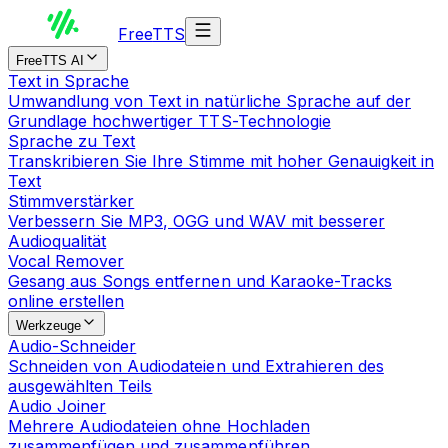
Free
TTS
FreeTTS AI
Text in Sprache
Umwandlung von Text in natürliche Sprache auf der
Grundlage hochwertiger TTS-Technologie
Sprache zu Text
Transkribieren Sie Ihre Stimme mit hoher Genauigkeit in
Text
Stimmverstärker
Verbessern Sie MP3, OGG und WAV mit besserer
Audioqualität
Vocal Remover
Gesang aus Songs entfernen und Karaoke-Tracks
online erstellen
Werkzeuge
Audio-Schneider
Schneiden von Audiodateien und Extrahieren des
ausgewählten Teils
Audio Joiner
Mehrere Audiodateien ohne Hochladen
zusammenfügen und zusammenführen