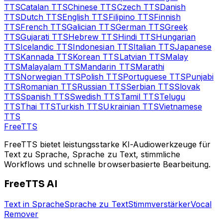
TTS
Catalan
TTS
Chinese
TTS
Czech
TTS
Danish
TTS
Dutch
TTS
English
TTS
Filipino
TTS
Finnish
TTS
French
TTS
Galician
TTS
German
TTS
Greek
TTS
Gujarati
TTS
Hebrew
TTS
Hindi
TTS
Hungarian
TTS
Icelandic
TTS
Indonesian
TTS
Italian
TTS
Japanese
TTS
Kannada
TTS
Korean
TTS
Latvian
TTS
Malay
TTS
Malayalam
TTS
Mandarin
TTS
Marathi
TTS
Norwegian
TTS
Polish
TTS
Portuguese
TTS
Punjabi
TTS
Romanian
TTS
Russian
TTS
Serbian
TTS
Slovak
TTS
Spanish
TTS
Swedish
TTS
Tamil
TTS
Telugu
TTS
Thai
TTS
Turkish
TTS
Ukrainian
TTS
Vietnamese
TTS
Free
TTS
FreeTTS bietet leistungsstarke KI-Audiowerkzeuge für
Text zu Sprache, Sprache zu Text, stimmliche
Workflows und schnelle browserbasierte Bearbeitung.
FreeTTS AI
Text in Sprache
Sprache zu Text
Stimmverstärker
Vocal
Remover