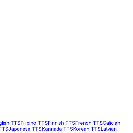
glish
TTS
Filipino
TTS
Finnish
TTS
French
TTS
Galician
TTS
Japanese
TTS
Kannada
TTS
Korean
TTS
Latvian