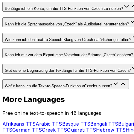
Benötige ich ein Konto, um die TTS-Funktion von Czech zu nutzen?
Kann ich die Sprachausgabe von „Czech“ als Audiodatei herunterladen?
Wie kann ich den Text-to-Speech-Klang von Czech natürlicher gestalten?
Kann ich mir vor dem Export eine Vorschau der Stimme „Czech“ anhören?
Gibt es eine Begrenzung der Textlänge für die TTS-Funktion von Czech?
Wofür kann ich die Text-to-Speech-Funktion vCzechs nutzen?
More Languages
Free online text-to-speech in 48 languages
Afrikaans
TTS
Arabic
TTS
Basque
TTS
Bengali
TTS
Bulgar
TTS
German
TTS
Greek
TTS
Gujarati
TTS
Hebrew
TTS
Hin