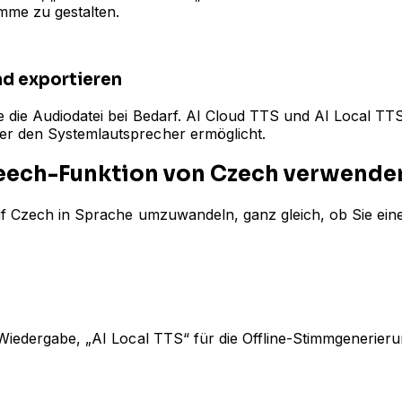
mme zu gestalten.
nd exportieren
ie die Audiodatei bei Bedarf. AI Cloud TTS und AI Local T
er den Systemlautsprecher ermöglicht.
peech-Funktion von Czech verwende
auf Czech in Sprache umzuwandeln, ganz gleich, ob Sie ein
t
e Wiedergabe, „AI Local TTS“ für die Offline-Stimmgeneri