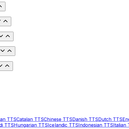
ian
TTS
Catalan
TTS
Chinese
TTS
Danish
TTS
Dutch
TTS
En
di
TTS
Hungarian
TTS
Icelandic
TTS
Indonesian
TTS
Italian