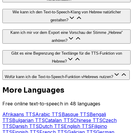
Wie kann ich den Text-to-Speech-Klang von Hebrew natürlicher
gestalten?
Kann ich mir vor dem Export eine Vorschau der Stimme „Hebrew“
anhören?
Gibt es eine Begrenzung der Textlänge für die TTS-Funktion von
Hebrew?
Wofür kann ich die Text-to-Speech-Funktion vHebrews nutzen?
More Languages
Free online text-to-speech in 48 languages
Afrikaans
TTS
Arabic
TTS
Basque
TTS
Bengali
TTS
Bulgarian
TTS
Catalan
TTS
Chinese
TTS
Czech
TTS
Danish
TTS
Dutch
TTS
English
TTS
Filipino
TTS
Finnish
TTS
French
TTS
Galician
TTS
German