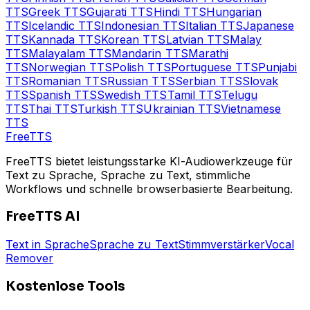
TTS
Greek
TTS
Gujarati
TTS
Hindi
TTS
Hungarian
TTS
Icelandic
TTS
Indonesian
TTS
Italian
TTS
Japanese
TTS
Kannada
TTS
Korean
TTS
Latvian
TTS
Malay
TTS
Malayalam
TTS
Mandarin
TTS
Marathi
TTS
Norwegian
TTS
Polish
TTS
Portuguese
TTS
Punjabi
TTS
Romanian
TTS
Russian
TTS
Serbian
TTS
Slovak
TTS
Spanish
TTS
Swedish
TTS
Tamil
TTS
Telugu
TTS
Thai
TTS
Turkish
TTS
Ukrainian
TTS
Vietnamese
TTS
Free
TTS
FreeTTS bietet leistungsstarke KI-Audiowerkzeuge für
Text zu Sprache, Sprache zu Text, stimmliche
Workflows und schnelle browserbasierte Bearbeitung.
FreeTTS AI
Text in Sprache
Sprache zu Text
Stimmverstärker
Vocal
Remover
Kostenlose Tools