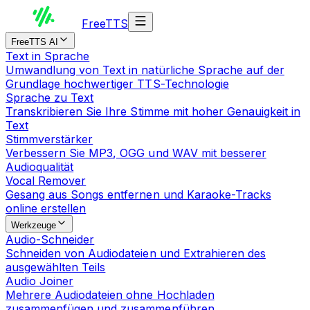
Free
TTS
FreeTTS AI
Text in Sprache
Umwandlung von Text in natürliche Sprache auf der
Grundlage hochwertiger TTS-Technologie
Sprache zu Text
Transkribieren Sie Ihre Stimme mit hoher Genauigkeit in
Text
Stimmverstärker
Verbessern Sie MP3, OGG und WAV mit besserer
Audioqualität
Vocal Remover
Gesang aus Songs entfernen und Karaoke-Tracks
online erstellen
Werkzeuge
Audio-Schneider
Schneiden von Audiodateien und Extrahieren des
ausgewählten Teils
Audio Joiner
Mehrere Audiodateien ohne Hochladen
zusammenfügen und zusammenführen