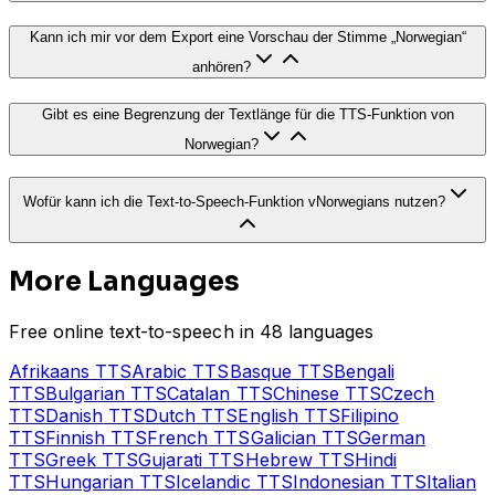
Kann ich mir vor dem Export eine Vorschau der Stimme „Norwegian“
anhören?
Gibt es eine Begrenzung der Textlänge für die TTS-Funktion von
Norwegian?
Wofür kann ich die Text-to-Speech-Funktion vNorwegians nutzen?
More Languages
Free online text-to-speech in 48 languages
Afrikaans
TTS
Arabic
TTS
Basque
TTS
Bengali
TTS
Bulgarian
TTS
Catalan
TTS
Chinese
TTS
Czech
TTS
Danish
TTS
Dutch
TTS
English
TTS
Filipino
TTS
Finnish
TTS
French
TTS
Galician
TTS
German
TTS
Greek
TTS
Gujarati
TTS
Hebrew
TTS
Hindi
TTS
Hungarian
TTS
Icelandic
TTS
Indonesian
TTS
Italian