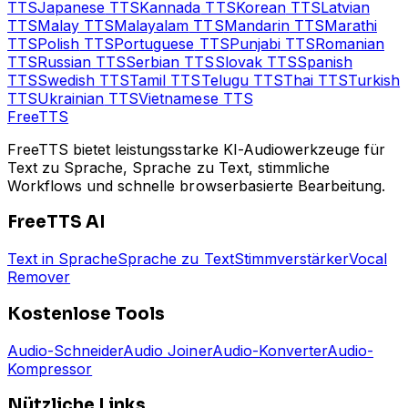
TTS
Japanese
TTS
Kannada
TTS
Korean
TTS
Latvian
TTS
Malay
TTS
Malayalam
TTS
Mandarin
TTS
Marathi
TTS
Polish
TTS
Portuguese
TTS
Punjabi
TTS
Romanian
TTS
Russian
TTS
Serbian
TTS
Slovak
TTS
Spanish
TTS
Swedish
TTS
Tamil
TTS
Telugu
TTS
Thai
TTS
Turkish
TTS
Ukrainian
TTS
Vietnamese
TTS
Free
TTS
FreeTTS bietet leistungsstarke KI-Audiowerkzeuge für
Text zu Sprache, Sprache zu Text, stimmliche
Workflows und schnelle browserbasierte Bearbeitung.
FreeTTS AI
Text in Sprache
Sprache zu Text
Stimmverstärker
Vocal
Remover
Kostenlose Tools
Audio-Schneider
Audio Joiner
Audio-Konverter
Audio-
Kompressor
Nützliche Links