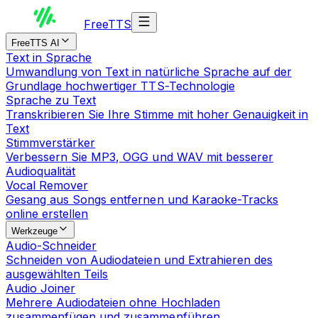
Free
TTS
FreeTTS AI
Text in Sprache
Umwandlung von Text in natürliche Sprache auf der
Grundlage hochwertiger TTS-Technologie
Sprache zu Text
Transkribieren Sie Ihre Stimme mit hoher Genauigkeit in
Text
Stimmverstärker
Verbessern Sie MP3, OGG und WAV mit besserer
Audioqualität
Vocal Remover
Gesang aus Songs entfernen und Karaoke-Tracks
online erstellen
Werkzeuge
Audio-Schneider
Schneiden von Audiodateien und Extrahieren des
ausgewählten Teils
Audio Joiner
Mehrere Audiodateien ohne Hochladen
zusammenfügen und zusammenführen