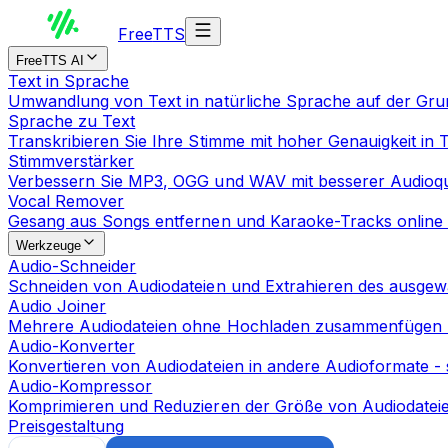
Free
TTS
FreeTTS AI
Text in Sprache
Umwandlung von Text in natürliche Sprache auf der Gr
Sprache zu Text
Transkribieren Sie Ihre Stimme mit hoher Genauigkeit in 
Stimmverstärker
Verbessern Sie MP3, OGG und WAV mit besserer Audioqua
Vocal Remover
Gesang aus Songs entfernen und Karaoke-Tracks online 
Werkzeuge
Audio-Schneider
Schneiden von Audiodateien und Extrahieren des ausgewä
Audio Joiner
Mehrere Audiodateien ohne Hochladen zusammenfügen
Audio-Konverter
Konvertieren von Audiodateien in andere Audioformate - 
Audio-Kompressor
Komprimieren und Reduzieren der Größe von Audiodateie
Preisgestaltung