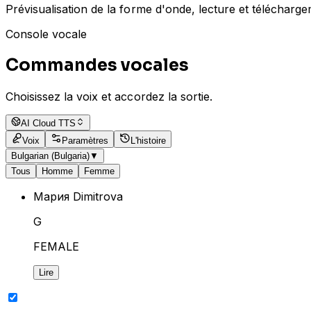
Prévisualisation de la forme d'onde, lecture et télécharge
Console vocale
Commandes vocales
Choisissez la voix et accordez la sortie.
AI Cloud TTS
Voix
Paramètres
L'histoire
Bulgarian (Bulgaria)
▼
Tous
Homme
Femme
Мария Dimitrova
G
FEMALE
Lire