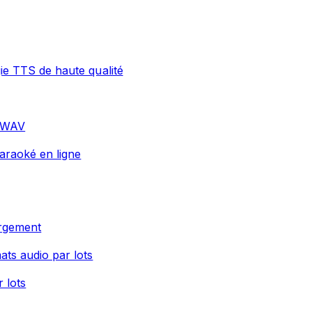
gie TTS de haute qualité
t WAV
araoké en ligne
argement
ats audio par lots
r lots