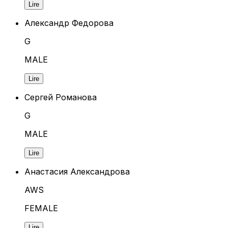
Lire
Александр Федорова
G
MALE
Lire
Сергей Романова
G
MALE
Lire
Анастасия Александрова
AWS
FEMALE
Lire