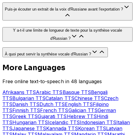
Puis-je écouter un extrait de la voix d'Russiane avant l'exportation ?
Y a-t-il une limite de longueur de texte pour la synthèse vocale
d'Russian ?
À quoi peut servir la synthèse vocale d'Russian ?
More Languages
Free online text-to-speech in 48 languages
Afrikaans
TTS
Arabic
TTS
Basque
TTS
Bengali
TTS
Bulgarian
TTS
Catalan
TTS
Chinese
TTS
Czech
TTS
Danish
TTS
Dutch
TTS
English
TTS
Filipino
TTS
Finnish
TTS
French
TTS
Galician
TTS
German
TTS
Greek
TTS
Gujarati
TTS
Hebrew
TTS
Hindi
TTS
Hungarian
TTS
Icelandic
TTS
Indonesian
TTS
Italian
TTS
Japanese
TTS
Kannada
TTS
Korean
TTS
Latvian
TTS
Malay
TTS
Malayalam
TTS
Mandarin
TTS
Marathi