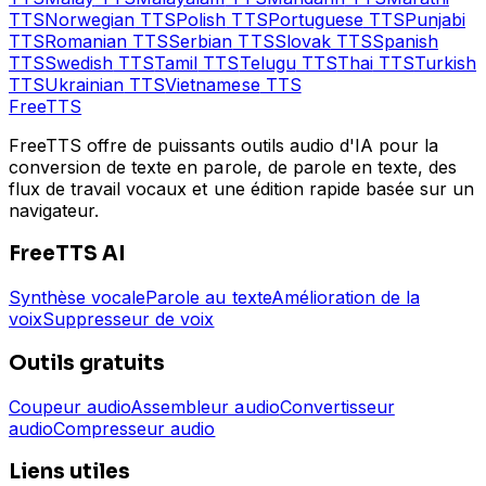
TTS
Norwegian
TTS
Polish
TTS
Portuguese
TTS
Punjabi
TTS
Romanian
TTS
Serbian
TTS
Slovak
TTS
Spanish
TTS
Swedish
TTS
Tamil
TTS
Telugu
TTS
Thai
TTS
Turkish
TTS
Ukrainian
TTS
Vietnamese
TTS
Free
TTS
FreeTTS offre de puissants outils audio d'IA pour la
conversion de texte en parole, de parole en texte, des
flux de travail vocaux et une édition rapide basée sur un
navigateur.
FreeTTS AI
Synthèse vocale
Parole au texte
Amélioration de la
voix
Suppresseur de voix
Outils gratuits
Coupeur audio
Assembleur audio
Convertisseur
audio
Compresseur audio
Liens utiles