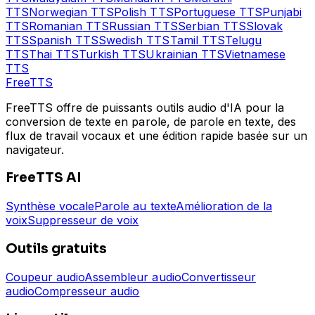
TTS
Norwegian
TTS
Polish
TTS
Portuguese
TTS
Punjabi
TTS
Romanian
TTS
Russian
TTS
Serbian
TTS
Slovak
TTS
Spanish
TTS
Swedish
TTS
Tamil
TTS
Telugu
TTS
Thai
TTS
Turkish
TTS
Ukrainian
TTS
Vietnamese
TTS
Free
TTS
FreeTTS offre de puissants outils audio d'IA pour la
conversion de texte en parole, de parole en texte, des
flux de travail vocaux et une édition rapide basée sur un
navigateur.
FreeTTS AI
Synthèse vocale
Parole au texte
Amélioration de la
voix
Suppresseur de voix
Outils gratuits
Coupeur audio
Assembleur audio
Convertisseur
audio
Compresseur audio