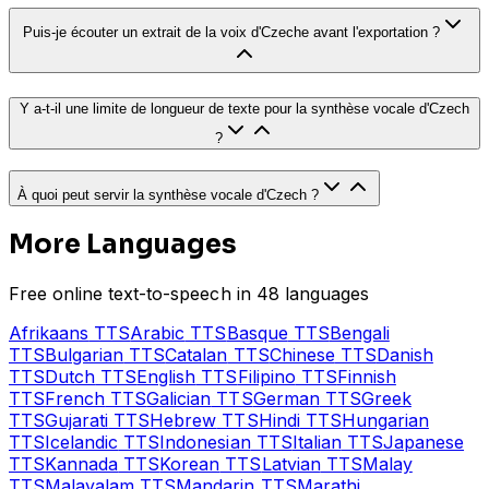
Puis-je écouter un extrait de la voix d'Czeche avant l'exportation ?
Y a-t-il une limite de longueur de texte pour la synthèse vocale d'Czech
?
À quoi peut servir la synthèse vocale d'Czech ?
More Languages
Free online text-to-speech in 48 languages
Afrikaans
TTS
Arabic
TTS
Basque
TTS
Bengali
TTS
Bulgarian
TTS
Catalan
TTS
Chinese
TTS
Danish
TTS
Dutch
TTS
English
TTS
Filipino
TTS
Finnish
TTS
French
TTS
Galician
TTS
German
TTS
Greek
TTS
Gujarati
TTS
Hebrew
TTS
Hindi
TTS
Hungarian
TTS
Icelandic
TTS
Indonesian
TTS
Italian
TTS
Japanese
TTS
Kannada
TTS
Korean
TTS
Latvian
TTS
Malay
TTS
Malayalam
TTS
Mandarin
TTS
Marathi