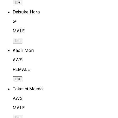
Lire
Daisuke Hara
G
MALE
Lire
Kaori Mori
AWS
FEMALE
Lire
Takeshi Maeda
AWS
MALE
Lire