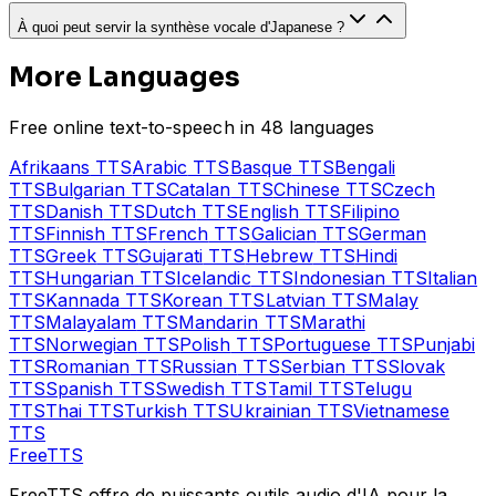
À quoi peut servir la synthèse vocale d'Japanese ?
More Languages
Free online text-to-speech in 48 languages
Afrikaans
TTS
Arabic
TTS
Basque
TTS
Bengali
TTS
Bulgarian
TTS
Catalan
TTS
Chinese
TTS
Czech
TTS
Danish
TTS
Dutch
TTS
English
TTS
Filipino
TTS
Finnish
TTS
French
TTS
Galician
TTS
German
TTS
Greek
TTS
Gujarati
TTS
Hebrew
TTS
Hindi
TTS
Hungarian
TTS
Icelandic
TTS
Indonesian
TTS
Italian
TTS
Kannada
TTS
Korean
TTS
Latvian
TTS
Malay
TTS
Malayalam
TTS
Mandarin
TTS
Marathi
TTS
Norwegian
TTS
Polish
TTS
Portuguese
TTS
Punjabi
TTS
Romanian
TTS
Russian
TTS
Serbian
TTS
Slovak
TTS
Spanish
TTS
Swedish
TTS
Tamil
TTS
Telugu
TTS
Thai
TTS
Turkish
TTS
Ukrainian
TTS
Vietnamese
TTS
Free
TTS
FreeTTS offre de puissants outils audio d'IA pour la