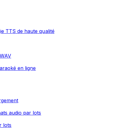
gie TTS de haute qualité
t WAV
araoké en ligne
argement
ats audio par lots
r lots