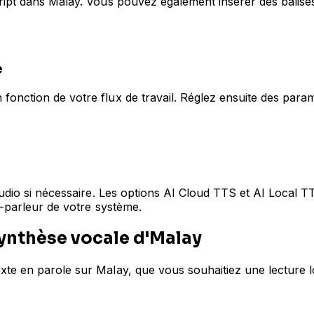
ript dans Malay. Vous pouvez également insérer des balise
e
nction de votre flux de travail. Réglez ensuite des paramèt
udio si nécessaire. Les options AI Cloud TTS et AI Local TT
t-parleur de votre système.
synthèse vocale d'Malay
te en parole sur Malay, que vous souhaitiez une lecture lo