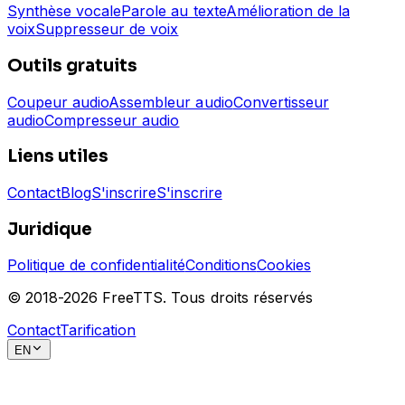
Synthèse vocale
Parole au texte
Amélioration de la
voix
Suppresseur de voix
Outils gratuits
Coupeur audio
Assembleur audio
Convertisseur
audio
Compresseur audio
Liens utiles
Contact
Blog
S'inscrire
S'inscrire
Juridique
Politique de confidentialité
Conditions
Cookies
© 2018-
2026
FreeTTS.
Tous droits réservés
Contact
Tarification
EN