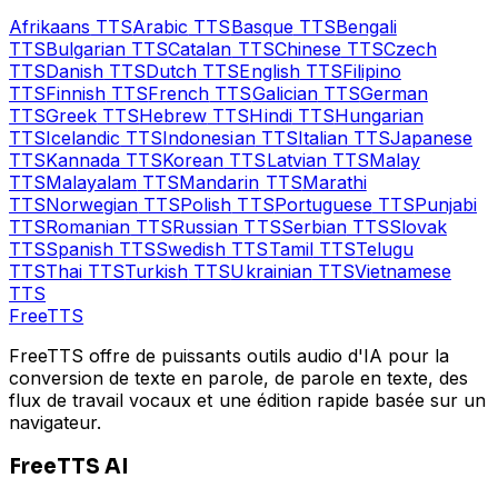
Afrikaans
TTS
Arabic
TTS
Basque
TTS
Bengali
TTS
Bulgarian
TTS
Catalan
TTS
Chinese
TTS
Czech
TTS
Danish
TTS
Dutch
TTS
English
TTS
Filipino
TTS
Finnish
TTS
French
TTS
Galician
TTS
German
TTS
Greek
TTS
Hebrew
TTS
Hindi
TTS
Hungarian
TTS
Icelandic
TTS
Indonesian
TTS
Italian
TTS
Japanese
TTS
Kannada
TTS
Korean
TTS
Latvian
TTS
Malay
TTS
Malayalam
TTS
Mandarin
TTS
Marathi
TTS
Norwegian
TTS
Polish
TTS
Portuguese
TTS
Punjabi
TTS
Romanian
TTS
Russian
TTS
Serbian
TTS
Slovak
TTS
Spanish
TTS
Swedish
TTS
Tamil
TTS
Telugu
TTS
Thai
TTS
Turkish
TTS
Ukrainian
TTS
Vietnamese
TTS
Free
TTS
FreeTTS offre de puissants outils audio d'IA pour la
conversion de texte en parole, de parole en texte, des
flux de travail vocaux et une édition rapide basée sur un
navigateur.
FreeTTS AI