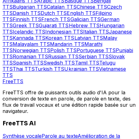
Afrikaans
TTS
Arabic
TTS
Basque
TTS
Bengali
TTS
Bulgarian
TTS
Catalan
TTS
Chinese
TTS
Czech
TTS
Danish
TTS
Dutch
TTS
English
TTS
Filipino
TTS
Finnish
TTS
French
TTS
Galician
TTS
German
TTS
Greek
TTS
Gujarati
TTS
Hebrew
TTS
Hungarian
TTS
Icelandic
TTS
Indonesian
TTS
Italian
TTS
Japanese
TTS
Kannada
TTS
Korean
TTS
Latvian
TTS
Malay
TTS
Malayalam
TTS
Mandarin
TTS
Marathi
TTS
Norwegian
TTS
Polish
TTS
Portuguese
TTS
Punjabi
TTS
Romanian
TTS
Russian
TTS
Serbian
TTS
Slovak
TTS
Spanish
TTS
Swedish
TTS
Tamil
TTS
Telugu
TTS
Thai
TTS
Turkish
TTS
Ukrainian
TTS
Vietnamese
TTS
Free
TTS
FreeTTS offre de puissants outils audio d'IA pour la
conversion de texte en parole, de parole en texte, des
flux de travail vocaux et une édition rapide basée sur un
navigateur.
FreeTTS AI
Synthèse vocale
Parole au texte
Amélioration de la