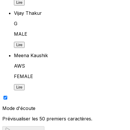
Lire
Vijay Thakur
G
MALE
Lire
Meena Kaushik
AWS
FEMALE
Lire
Mode d'écoute
Prévisualiser les 50 premiers caractères.