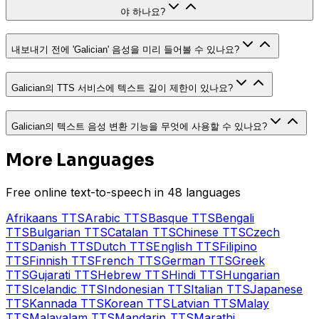
야 하나요?
내보내기 전에 'Galician' 음성을 미리 들어볼 수 있나요?
Galician의 TTS 서비스에 텍스트 길이 제한이 있나요?
Galician의 텍스트 음성 변환 기능을 무엇에 사용할 수 있나요?
More Languages
Free online text-to-speech in 48 languages
Afrikaans
TTS
Arabic
TTS
Basque
TTS
Bengali
TTS
Bulgarian
TTS
Catalan
TTS
Chinese
TTS
Czech
TTS
Danish
TTS
Dutch
TTS
English
TTS
Filipino
TTS
Finnish
TTS
French
TTS
German
TTS
Greek
TTS
Gujarati
TTS
Hebrew
TTS
Hindi
TTS
Hungarian
TTS
Icelandic
TTS
Indonesian
TTS
Italian
TTS
Japanese
TTS
Kannada
TTS
Korean
TTS
Latvian
TTS
Malay
TTS
Malayalam
TTS
Mandarin
TTS
Marathi