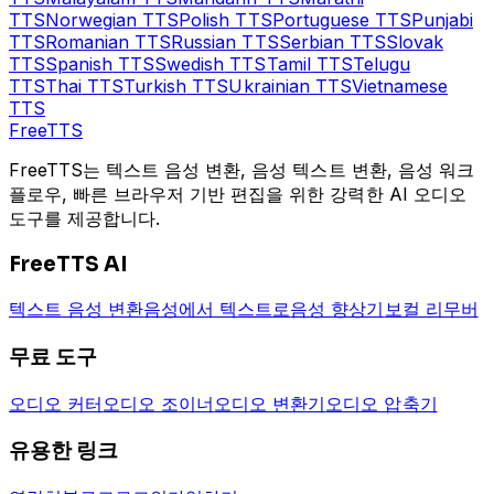
TTS
Norwegian
TTS
Polish
TTS
Portuguese
TTS
Punjabi
TTS
Romanian
TTS
Russian
TTS
Serbian
TTS
Slovak
TTS
Spanish
TTS
Swedish
TTS
Tamil
TTS
Telugu
TTS
Thai
TTS
Turkish
TTS
Ukrainian
TTS
Vietnamese
TTS
Free
TTS
FreeTTS는 텍스트 음성 변환, 음성 텍스트 변환, 음성 워크
플로우, 빠른 브라우저 기반 편집을 위한 강력한 AI 오디오
도구를 제공합니다.
FreeTTS AI
텍스트 음성 변환
음성에서 텍스트로
음성 향상기
보컬 리무버
무료 도구
오디오 커터
오디오 조이너
오디오 변환기
오디오 압축기
유용한 링크