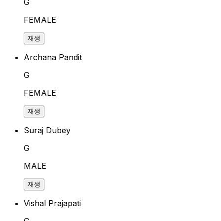
G
FEMALE
재생
Archana Pandit
G
FEMALE
재생
Suraj Dubey
G
MALE
재생
Vishal Prajapati
G