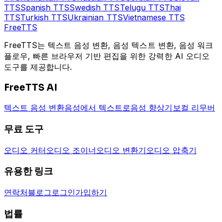
TTS
Spanish
TTS
Swedish
TTS
Telugu
TTS
Thai
TTS
Turkish
TTS
Ukrainian
TTS
Vietnamese
TTS
Free
TTS
FreeTTS는 텍스트 음성 변환, 음성 텍스트 변환, 음성 워크
플로우, 빠른 브라우저 기반 편집을 위한 강력한 AI 오디오
도구를 제공합니다.
FreeTTS AI
텍스트 음성 변환
음성에서 텍스트로
음성 향상기
보컬 리무버
무료 도구
오디오 커터
오디오 조이너
오디오 변환기
오디오 압축기
유용한 링크
연락처
블로그
로그인
가입하기
법률