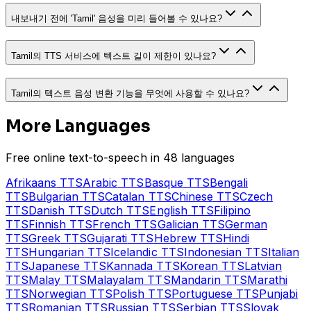
내보내기 전에 'Tamil' 음성을 미리 들어볼 수 있나요?
Tamil의 TTS 서비스에 텍스트 길이 제한이 있나요?
Tamil의 텍스트 음성 변환 기능을 무엇에 사용할 수 있나요?
More Languages
Free online text-to-speech in 48 languages
Afrikaans
TTS
Arabic
TTS
Basque
TTS
Bengali
TTS
Bulgarian
TTS
Catalan
TTS
Chinese
TTS
Czech
TTS
Danish
TTS
Dutch
TTS
English
TTS
Filipino
TTS
Finnish
TTS
French
TTS
Galician
TTS
German
TTS
Greek
TTS
Gujarati
TTS
Hebrew
TTS
Hindi
TTS
Hungarian
TTS
Icelandic
TTS
Indonesian
TTS
Italian
TTS
Japanese
TTS
Kannada
TTS
Korean
TTS
Latvian
TTS
Malay
TTS
Malayalam
TTS
Mandarin
TTS
Marathi
TTS
Norwegian
TTS
Polish
TTS
Portuguese
TTS
Punjabi
TTS
Romanian
TTS
Russian
TTS
Serbian
TTS
Slovak