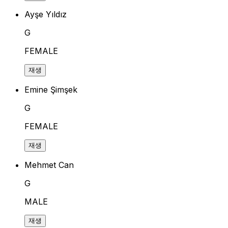
Ayşe Yıldız
G
FEMALE
재생
Emine Şimşek
G
FEMALE
재생
Mehmet Can
G
MALE
재생