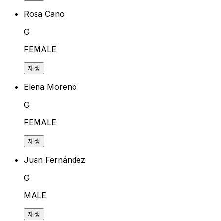
Rosa Cano
G
FEMALE
재생
Elena Moreno
G
FEMALE
재생
Juan Fernández
G
MALE
재생