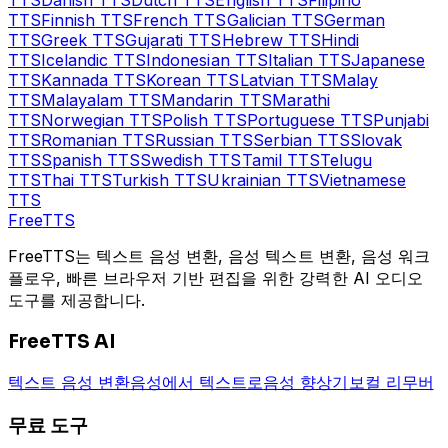
TTS
Finnish
TTS
French
TTS
Galician
TTS
German
TTS
Greek
TTS
Gujarati
TTS
Hebrew
TTS
Hindi
TTS
Icelandic
TTS
Indonesian
TTS
Italian
TTS
Japanese
TTS
Kannada
TTS
Korean
TTS
Latvian
TTS
Malay
TTS
Malayalam
TTS
Mandarin
TTS
Marathi
TTS
Norwegian
TTS
Polish
TTS
Portuguese
TTS
Punjabi
TTS
Romanian
TTS
Russian
TTS
Serbian
TTS
Slovak
TTS
Spanish
TTS
Swedish
TTS
Tamil
TTS
Telugu
TTS
Thai
TTS
Turkish
TTS
Ukrainian
TTS
Vietnamese
TTS
Free
TTS
FreeTTS는 텍스트 음성 변환, 음성 텍스트 변환, 음성 워크
플로우, 빠른 브라우저 기반 편집을 위한 강력한 AI 오디오
도구를 제공합니다.
FreeTTS AI
텍스트 음성 변환
음성에서 텍스트로
음성 향상기
보컬 리무버
무료 도구