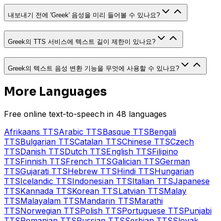
내보내기 전에 'Greek' 음성을 미리 들어볼 수 있나요?
Greek의 TTS 서비스에 텍스트 길이 제한이 있나요?
Greek의 텍스트 음성 변환 기능을 무엇에 사용할 수 있나요?
More Languages
Free online text-to-speech in 48 languages
Afrikaans
TTS
Arabic
TTS
Basque
TTS
Bengali
TTS
Bulgarian
TTS
Catalan
TTS
Chinese
TTS
Czech
TTS
Danish
TTS
Dutch
TTS
English
TTS
Filipino
TTS
Finnish
TTS
French
TTS
Galician
TTS
German
TTS
Gujarati
TTS
Hebrew
TTS
Hindi
TTS
Hungarian
TTS
Icelandic
TTS
Indonesian
TTS
Italian
TTS
Japanese
TTS
Kannada
TTS
Korean
TTS
Latvian
TTS
Malay
TTS
Malayalam
TTS
Mandarin
TTS
Marathi
TTS
Norwegian
TTS
Polish
TTS
Portuguese
TTS
Punjabi
TTS
Romanian
TTS
Russian
TTS
Serbian
TTS
Slovak