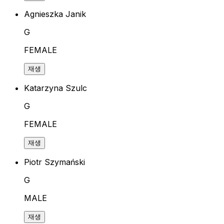
Agnieszka Janik
G
FEMALE
재생
Katarzyna Szulc
G
FEMALE
재생
Piotr Szymański
G
MALE
재생