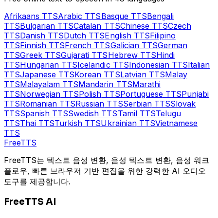
Afrikaans
TTS
Arabic
TTS
Basque
TTS
Bengali
TTS
Bulgarian
TTS
Catalan
TTS
Chinese
TTS
Czech
TTS
Danish
TTS
Dutch
TTS
English
TTS
Filipino
TTS
Finnish
TTS
French
TTS
Galician
TTS
German
TTS
Greek
TTS
Gujarati
TTS
Hebrew
TTS
Hindi
TTS
Hungarian
TTS
Icelandic
TTS
Indonesian
TTS
Italian
TTS
Japanese
TTS
Korean
TTS
Latvian
TTS
Malay
TTS
Malayalam
TTS
Mandarin
TTS
Marathi
TTS
Norwegian
TTS
Polish
TTS
Portuguese
TTS
Punjabi
TTS
Romanian
TTS
Russian
TTS
Serbian
TTS
Slovak
TTS
Spanish
TTS
Swedish
TTS
Tamil
TTS
Telugu
TTS
Thai
TTS
Turkish
TTS
Ukrainian
TTS
Vietnamese
TTS
Free
TTS
FreeTTS는 텍스트 음성 변환, 음성 텍스트 변환, 음성 워크
플로우, 빠른 브라우저 기반 편집을 위한 강력한 AI 오디오
도구를 제공합니다.
FreeTTS AI