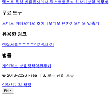
텍스트 음성 변환
음성에서 텍스트로
음성 향상기
보컬 리무버
무료 도구
오디오 커터
오디오 조이너
오디오 변환기
오디오 압축기
유용한 링크
연락처
블로그
로그인
가입하기
법률
개인정보 보호정책
약관
쿠키
© 2018-
2026
FreeTTS.
모든 권리 보유
연락처
가격 책정
EN