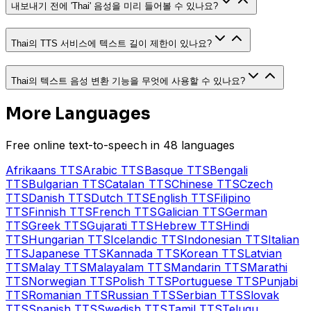
내보내기 전에 'Thai' 음성을 미리 들어볼 수 있나요?
Thai의 TTS 서비스에 텍스트 길이 제한이 있나요?
Thai의 텍스트 음성 변환 기능을 무엇에 사용할 수 있나요?
More Languages
Free online text-to-speech in 48 languages
Afrikaans
TTS
Arabic
TTS
Basque
TTS
Bengali
TTS
Bulgarian
TTS
Catalan
TTS
Chinese
TTS
Czech
TTS
Danish
TTS
Dutch
TTS
English
TTS
Filipino
TTS
Finnish
TTS
French
TTS
Galician
TTS
German
TTS
Greek
TTS
Gujarati
TTS
Hebrew
TTS
Hindi
TTS
Hungarian
TTS
Icelandic
TTS
Indonesian
TTS
Italian
TTS
Japanese
TTS
Kannada
TTS
Korean
TTS
Latvian
TTS
Malay
TTS
Malayalam
TTS
Mandarin
TTS
Marathi
TTS
Norwegian
TTS
Polish
TTS
Portuguese
TTS
Punjabi
TTS
Romanian
TTS
Russian
TTS
Serbian
TTS
Slovak
TTS
Spanish
TTS
Swedish
TTS
Tamil
TTS
Telugu