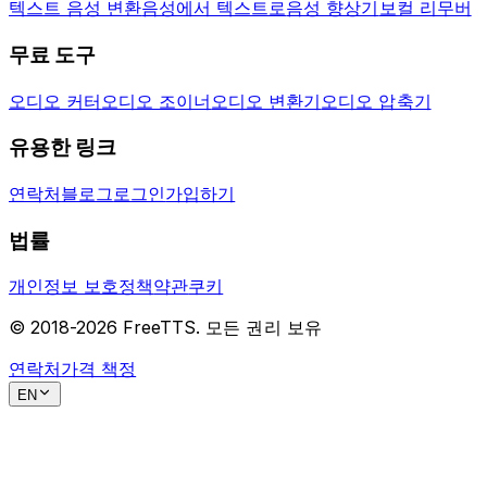
텍스트 음성 변환
음성에서 텍스트로
음성 향상기
보컬 리무버
무료 도구
오디오 커터
오디오 조이너
오디오 변환기
오디오 압축기
유용한 링크
연락처
블로그
로그인
가입하기
법률
개인정보 보호정책
약관
쿠키
© 2018-
2026
FreeTTS.
모든 권리 보유
연락처
가격 책정
EN