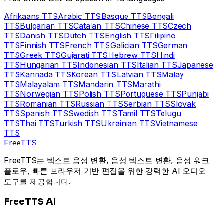
Afrikaans
TTS
Arabic
TTS
Basque
TTS
Bengali
TTS
Bulgarian
TTS
Catalan
TTS
Chinese
TTS
Czech
TTS
Danish
TTS
Dutch
TTS
English
TTS
Filipino
TTS
Finnish
TTS
French
TTS
Galician
TTS
German
TTS
Greek
TTS
Gujarati
TTS
Hebrew
TTS
Hindi
TTS
Hungarian
TTS
Indonesian
TTS
Italian
TTS
Japanese
TTS
Kannada
TTS
Korean
TTS
Latvian
TTS
Malay
TTS
Malayalam
TTS
Mandarin
TTS
Marathi
TTS
Norwegian
TTS
Polish
TTS
Portuguese
TTS
Punjabi
TTS
Romanian
TTS
Russian
TTS
Serbian
TTS
Slovak
TTS
Spanish
TTS
Swedish
TTS
Tamil
TTS
Telugu
TTS
Thai
TTS
Turkish
TTS
Ukrainian
TTS
Vietnamese
TTS
Free
TTS
FreeTTS는 텍스트 음성 변환, 음성 텍스트 변환, 음성 워크
플로우, 빠른 브라우저 기반 편집을 위한 강력한 AI 오디오
도구를 제공합니다.
FreeTTS AI